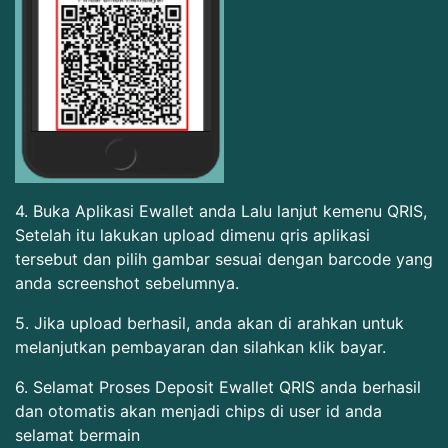
4. Buka Aplikasi Ewallet anda Lalu lanjut kemenu QRIS,
Setelah itu lakukan upload dimenu qris aplikasi
tersebut dan pilih gambar sesuai dengan barcode yang
anda screenshot sebelumnya.
5. Jika upload berhasil, anda akan di arahkan untuk
melanjutkan pembayaran dan silahkan klik bayar.
6. Selamat Proses Deposit Ewallet QRIS anda berhasil
dan otomatis akan menjadi chips di user id anda
selamat bermain