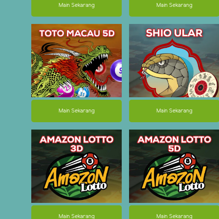
Main Sekarang
Main Sekarang
Main Sekarang
Main Sekarang
Main Sekarang
Main Sekarang