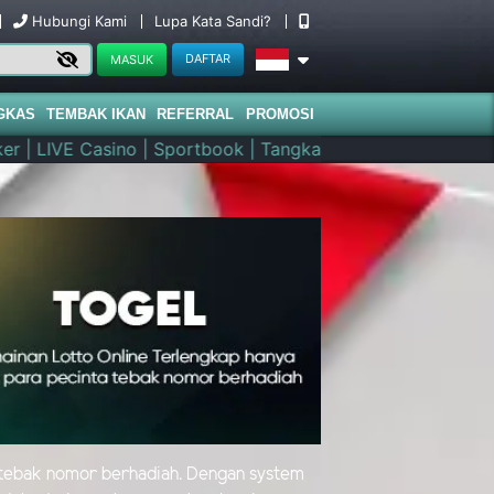
Hubungi Kami
Lupa Kata Sandi?
DAFTAR
GKAS
TEMBAK IKAN
REFERRAL
PROMOSI
s | Tembak Ikan.
 tebak nomor berhadiah. Dengan system