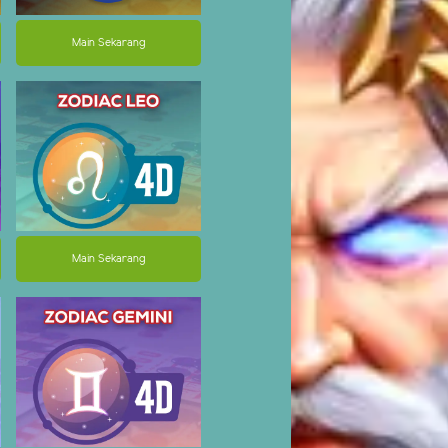
Main Sekarang
Main Sekarang