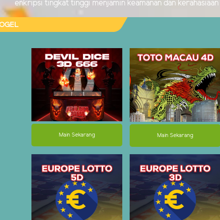
enkripsi tingkat tinggi menjamin keamanan dan kerahasia
OGEL
Main Sekarang
Main Sekarang