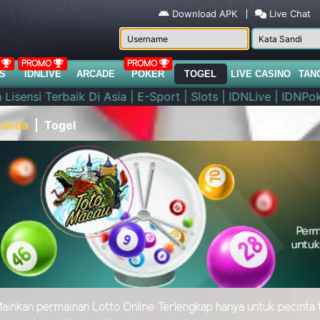
Download APK
Live Chat
O
PROMO
PROMO
S
IDNLIVE
ARCADE
POKER
TOGEL
LIVE CASINO
TAN
s | IDNLive | IDNPoker | LIVE Casino | Sportbook | Tangka
randa
Togel
ainkan permainan Lotto Online Terlengkap hanya untuk pecinta