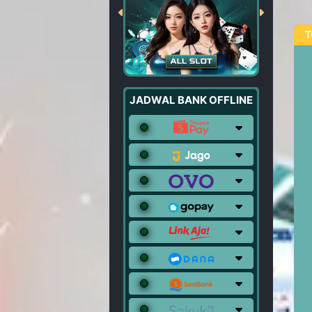
T
JADWAL BANK OFFLINE