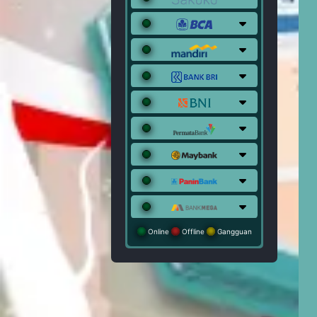
Online
Offline
Gangguan