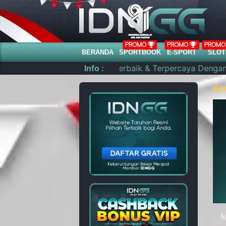
PROMO
PROMO
PROM
BERANDA
SPORTBOOK
E-SPORT
SLOT
erpercaya Dengan Lisensi Terbaik Di Asia | E-Sport | Slot
Info :
Be
M