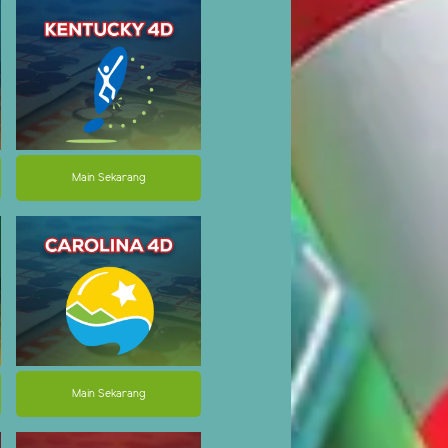
Main Sekarang
Main Sekarang