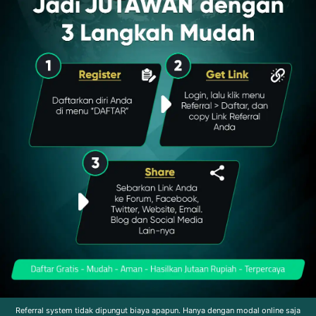
Referral system tidak dipungut biaya apapun. Hanya dengan modal online saja