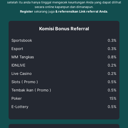
setelah itu anda hanya tinggal mengecek keuntungan Anda yang dapat dilihat
secara online kapanpun dan dimanapun.
Register
sekarang juga
& referensikan Link referral Anda
.
Komisi Bonus Referral
Sportsbook
0.3%
Esport
0.3%
MM Tangkas
0.8%
IDNLIVE
0.2%
Live Casino
0.2%
Slots ( Promo )
0.5%
Tembak ikan ( Promo )
0.5%
Poker
15%
E-Lottery
0.5%