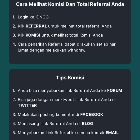
Cara Melihat Komisi Dan Total Referral Anda
1.
Login ke IDNGG
2.
Klik
REFERRAL
untuk melihat total referral Anda
3.
Klik
KOMISI
untuk melihat total Komisi Anda
4.
Cara penarikan Referral dapat dilakukan setiap hari
jumat dengan melakukan withdraw.
Tips Komisi
1.
Anda bisa menyebarkan link Referral Anda ke
FORUM
2.
Bisa juga dengan men-tweet Link Referral Anda di
TWITTER
3.
Melakukan posting komentar di
FACEBOOK
4.
Memasang Link Referral Anda di
BLOG
5.
Menyebarkan Link Referral ke semua kontak
EMAIL